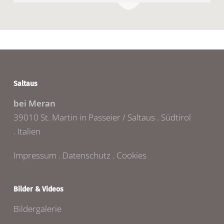
Saltaus
bei Meran
39010 St. Martin in Passeier / Saltaus . Südtirol
. Italien
Impressum
.
Datenschutz
.
Cookies
Bilder & Videos
Bildergalerie