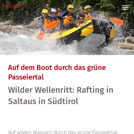
Skip
Men
to
main
content
Auf dem Boot durch das grüne
Passeiertal
Wilder Wellenritt: Rafting in
Saltaus in Südtirol
Auf wilden Wassern durch das grüne Passeiertal: