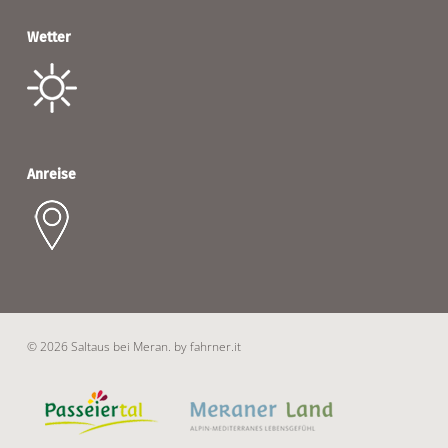
Wetter
Anreise
© 2026 Saltaus bei Meran.
by fahrner.it