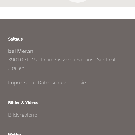
Saltaus
bei Meran
39010 St. Martin in Passeier / Saltaus . Südtirol
. Italien
Impressum
.
Datenschutz
.
Cookies
Bilder & Videos
Bildergalerie