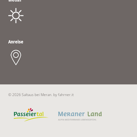
Wetter
Anreise
© 2026 Saltaus bei Meran.
by fahrner.it