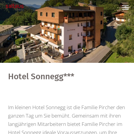
Skip
Men
to
main
content
Hotel Sonnegg***
Im kleinen Hotel Sonnegg ist die Familie Pircher den
ganzen Tag um Sie bemüht. Gemeinsam mit ihren
langjährigen Mitarbeitern bietet Familie Pircher im
Hotel Sonnegg ideale Voraussetzungen, um Ihre