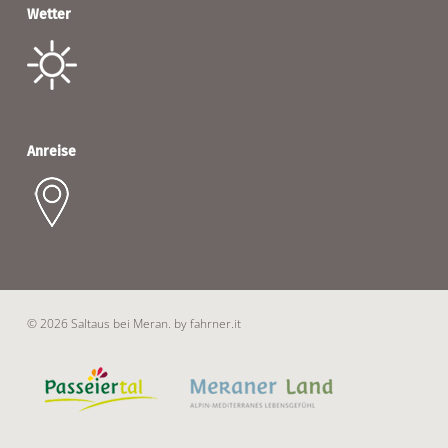
Wetter
Anreise
© 2026 Saltaus bei Meran.
by fahrner.it