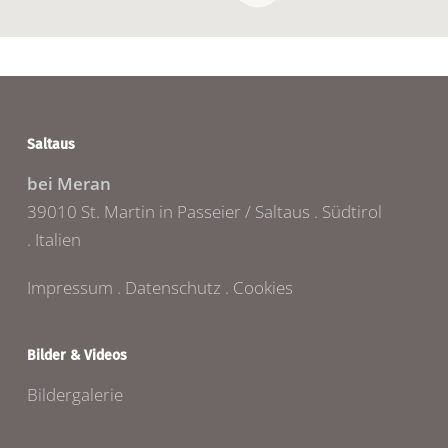
Saltaus
bei Meran
39010 St. Martin in Passeier / Saltaus . Südtirol
. Italien
Impressum
.
Datenschutz
.
Cookies
Bilder & Videos
Bildergalerie