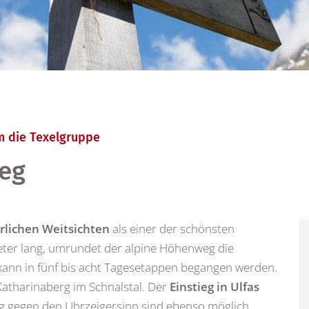
 die Texelgruppe
eg
rlichen Weitsichten
als einer der schönsten
eter lang, umrundet der alpine Höhenweg die
 kann in fünf bis acht Tagesetappen begangen werden.
 Katharinaberg im Schnalstal. Der
Einstieg in Ulfas
 gegen den Uhrzeigersinn sind ebenso möglich.