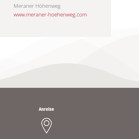
Meraner Höhenweg
www.meraner-hoehenweg.com
Anreise